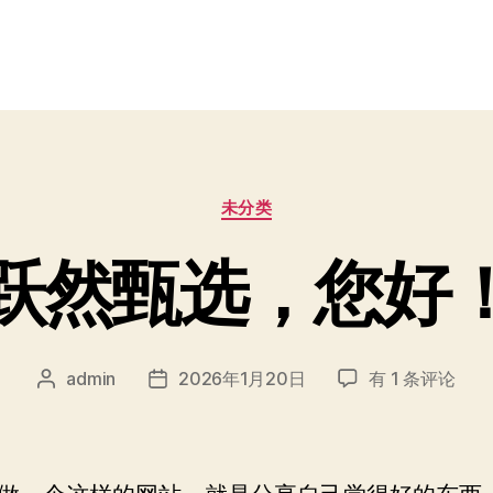
分
未分类
类
跃然甄选，您好
跃
admin
2026年1月20日
有 1 条评论
文
发
然
章
布
甄
作
日
选，
者
期
您