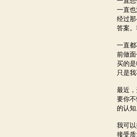
一直想
一直也
经过那
答案。
一直都
前做面
买的是
只是我
最近，
要你不
的认知
我可以
接受质