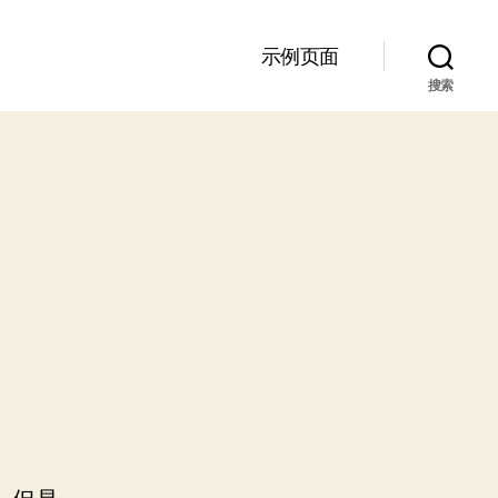
示例页面
搜索
！