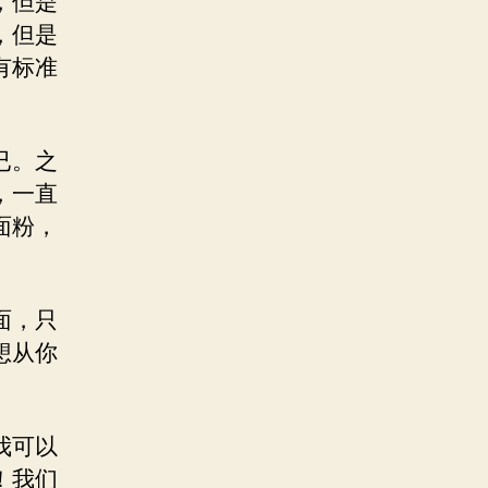
，但是
，但是
有标准
已。之
，一直
面粉，
面，只
想从你
我可以
！我们